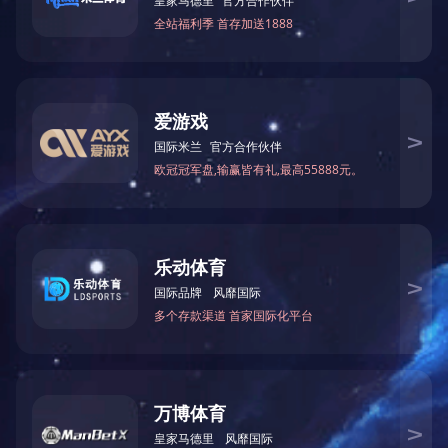
固污渍，可以选用专门的清洗剂。但请注意，避免使用强酸、
强碱等腐蚀性清洁剂，以免对仓储笼造成损害。
三、注意清洗方法
在清洗江南平台-江南官方网站（中国）时，应采用轻柔的手
法，避免用力过猛导致变形或损坏。对于难以清洗的角落和缝
隙，可以使用软毛刷或喷枪进行清洗。同时，注意清洗顺序，
先清洗外部再清洗内部，确保清洗干净。
四、及时晾干
清洗完毕后，应及时将江南平台-江南官方网站（中国）晾干。
避免长时间处于潮湿状态，以免导致生锈或腐蚀。如果条件允
许，可以将仓储笼放在通风干燥的地方进行晾晒，确保其完全
干燥。
五、定期检查与保养
除了定期清洗外，还应定期检查江南平台-江南官方网站（中
国）的结构和连接件是否完好，如有松动或损坏应及时修复。
同时，注意保持仓储笼的整洁和卫生，避免长期存放杂物或重
物导致变形或损坏。
?