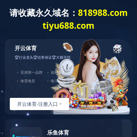
首页
江南平台-江南官方网站（中国）
Toggl
naviga
当前位置：
网站首页
>
仓储笼价格
>
江南平台-江南官方
网站（中国）：细致清洗与保养之道，守护物流整洁新境界
江南平台-江南官方网站（中国）：细致清洗与
保养之道，守护物流整洁新境界
江南平台-江南官方网站（中国）作为物流存储的重要工具，在
日常使用中难免会受到各种污染和尘埃的侵扰。因此，正确的
清洗和保养是确保其长期使用效果和延长使用寿命的关键。以
下是一些关于江南平台-江南官方网站（中国）清洗的注意事
项，供您参考。